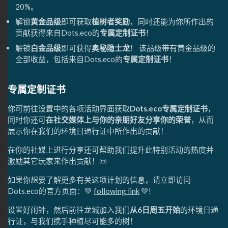
20%。
解锁
黄金品级
即可获取
植树者奖励
，同时还能为你所作出的
贡献获得来自Dots.eco的
专属定制证书
！
解锁
白金品级
即可获得
奥秘隐士龙
！ 该品级带有黄金品级的
全部收益，包括来自Dots.eco的
专属定制证书
！
专属定制证书
你可前往设置中的各项活动界面获取
Dots.eco专属定制证书
，
同时你还可
在社交媒体上与你的亲朋好友分享你的荣誉
，从而
展示你在我们的环境日通行证中所作出的贡献！
在你的社媒上进行分享还可帮助我们提升此特别活动的热度并
激励其它玩家来作出贡献！📜
如果你想要了解更多有关这项计划的信息，请立即访问
Dots.eco的官方页面：💚
following link
💚!
设置好闹钟，然后前往龙城加入我们
从6日周五开始
的环境日通
行证，与我们携手种植尽可能多的树！