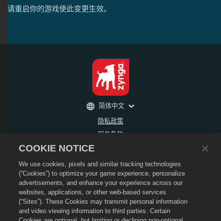
请重启你的游戏使此变更生效。
简体中文
隐私政策
服务条款
COOKIE NOTICE
不得出售或分享我的个人信息
退款政策
We use cookies, pixels and similar tracking technologies
Cookie政策
(“Cookies”) to optimize your game experience, personalize
advertisements, and enhance your experience across our
商店支持
websites, applications, or other web-based services
游戏支持
(“Sites”). These Cookies may transmit personal information
and video viewing information to third parties. Certain
Cookie设置
Cookies are optional, but limiting or declining non-optional