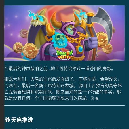
在最后的钟声敲响之前…地平线将会掠过一道苍白的身影。
御龙大师们，天启的征兆愈发强烈了。 庄稼枯萎，希望湮灭，
而现在，最后一名骑士也将到达龙城。 源自上古预言的高等死
亡龙骑着恐惧和沉默而来，随之而来的是一个冷酷的事实，那
就是没有任何一个王国能够逃脱末日的结局。☠️🔥
🎁 天启推进