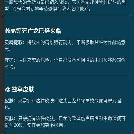
一股恐怖的全新力量已踏入战场，它可不是那种鲁莽好斗的类
型…而是会耐心地等待恐惧在敌人之中蔓延。
🎁高等死亡龙已经来临
灵魂提取
：将敌人的精华强行剥离，不断汲取其继续作战的意
志。
守护：
挡住来袭的危险，让自己像不可阻挡的末日预兆般巍然
不动。
🎨 独享皮肤
皮肤：
只需拥有这件皮肤，这头巨龙的守护技能便可得到强
化。
皮肤：
只需拥有这件皮肤，巨龙的整体伤害属性和生命值便可
提升20%，使其更加势不可挡。