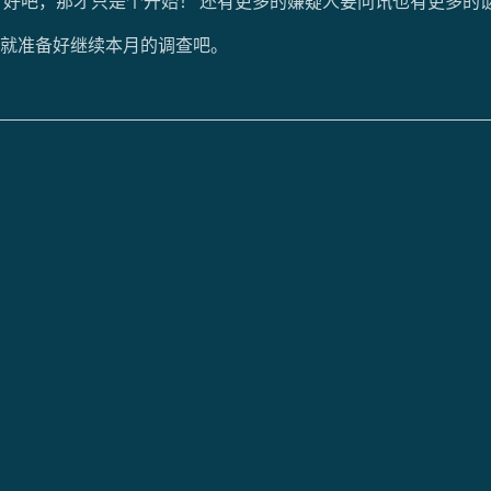
 好吧，那才只是个开始！ 还有更多的嫌疑人要问讯也有更多的
就准备好继续本月的调查吧。