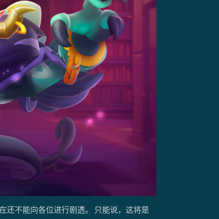
在还不能向各位进行剧透。 只能说，这将是