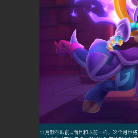
11月就在眼前…而且和以前一样，这个月也