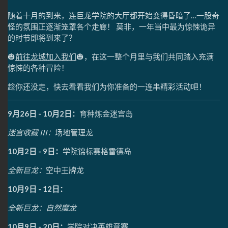
随着十月的到来，连巨龙学院的大厅都开始变得昏暗了…一股奇
怪的氛围正逐渐笼罩各个走廊！ 莫非，一年当中最为惊悚诡异
的时节即将到来了？
🎃
前往龙城加入我们
🎃，在这一整个月里与我们共同踏入充满
惊悚的各种冒险！
趁你还没走，快去看看我们为你准备的一连串精彩活动吧！
9月26日 - 10月2日：
育种炼金迷宫岛
迷宫收藏 III：
场地管理龙
10月2日 - 9日：
学院锦标赛格雷德岛
全新巨龙：
空中王牌龙
10月9日 - 12日：
全新巨龙：自然魔龙
10月9日 - 20日：
学院对决英雄竞赛