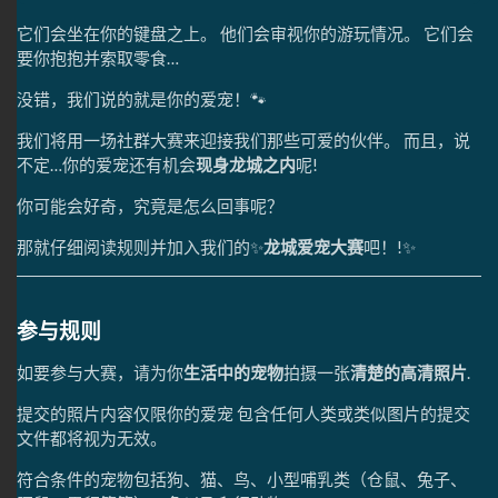
它们会坐在你的键盘之上。 他们会审视你的游玩情况。 它们会
要你抱抱并索取零食…
没错，我们说的就是你的爱宠！🐾
我们将用一场社群大赛来迎接我们那些可爱的伙伴。 而且，说
不定…你的爱宠还有机会
现身龙城之内
呢!
你可能会好奇，究竟是怎么回事呢？
那就仔细阅读规则并加入我们的✨
龙城爱宠大赛
吧！!✨
参与规则
如要参与大赛，请为你
生活中的宠物
拍摄一张
清楚的高清照片
.
提交的照片内容仅限你的爱宠 包含任何人类或类似图片的提交
文件都将视为无效。
符合条件的宠物包括狗、猫、鸟、小型哺乳类（仓鼠、兔子、