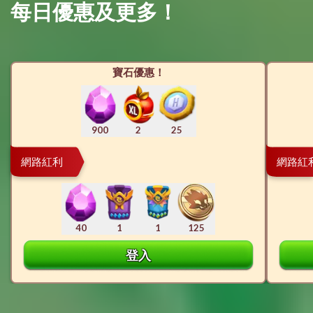
每日優惠及更多！
寶石優惠！
900
2
25
網路紅利
網路紅
40
1
1
125
登入