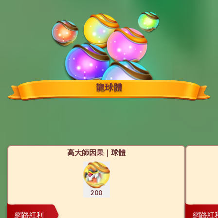
龍球體
高大師因果｜球體
200
網路紅利
網路紅