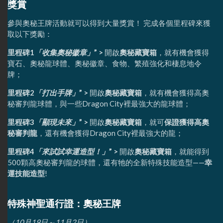
獎賞
參與奧秘王牌活動就可以得到大量獎賞！ 完成各個里程碑來獲
取以下獎勵：
里程碑1
「收集奧秘徽章」
” >
開啟
奧秘藏寶箱
，就有機會獲得
寶石、奧秘龍球體、奧秘徽章、食物、繁殖強化和棲息地令
牌；
里程碑2
「打出手牌」
” >
開啟
奧秘藏寶箱
，就有機會獲得高奧
秘審判龍球體，與一些Dragon City裡最強大的龍球體；
里程碑3
「顯現未來」
” >
開啟
奧秘藏寶箱
，就可
保證獲得高奧
秘審判龍
，還有機會獲得Dragon City裡最強大的龍；
里程碑4
「來試試幸運造型！」
” >
開啟
奧秘藏寶箱
，就能得到
500顆高奧秘審判龍的球體，還有牠的全新特殊技能造型——
幸
運技能造型
!
特殊神聖通行證：奧秘王牌
（10月19日～11月2日）