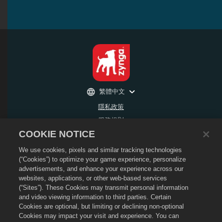
繁體中文
隱私政策
服務規則
COOKIE NOTICE
不得出售或分享我的個人資訊
退款政策
We use cookies, pixels and similar tracking technologies
Cookie政策
(“Cookies”) to optimize your game experience, personalize
advertisements, and enhance your experience across our
商店支援
websites, applications, or other web-based services
遊戲支援
(“Sites”). These Cookies may transmit personal information
and video viewing information to third parties. Certain
Cookie設定
Cookies are optional, but limiting or declining non-optional
©
2026
Social Point S.L. Dragon City和Dragon City標誌屬於Social Point S.L. 的商
Cookies may impact your visit and experience. You can
標。 版權所有。 Dragon City商店由Zynga, Inc.營運。優惠僅在Dragon City遊戲內生