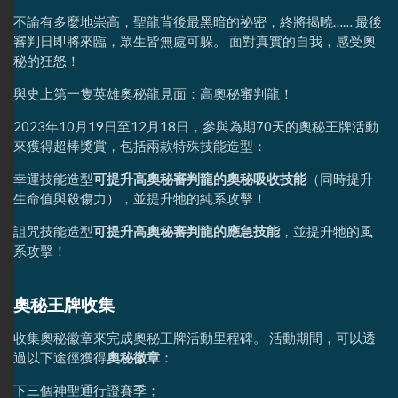
不論有多麼地崇高，聖龍背後最黑暗的祕密，終將揭曉…… 最後
審判日即將來臨，眾生皆無處可躲。 面對真實的自我，感受奧
秘的狂怒！
與史上第一隻英雄奧秘龍見面：高奧秘審判龍！
2023年10月19日至12月18日，參與為期70天的奧秘王牌活動
來獲得超棒獎賞，包括兩款特殊技能造型：
幸運技能造型
可提升高奧秘審判龍的奧秘吸收技能
（同時提升
生命值與殺傷力），並提升牠的純系攻擊！
詛咒技能造型
可提升高奧秘審判龍的應急技能
，並提升牠的風
系攻擊！
奧秘王牌收集
收集奧秘徽章來完成奧秘王牌活動里程碑。 活動期間，可以透
過以下途徑獲得
奧秘徽章
：
下三個神聖通行證賽季；