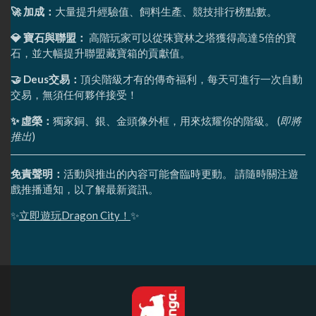
🚀 加成：
大量提升經驗值、飼料生產、競技排行榜點數。
💎 寶石與聯盟：
高階玩家可以從珠寶林之塔獲得高達5倍的寶
石，並大幅提升聯盟藏寶箱的貢獻值。
🤝 Deus交易：
頂尖階級才有的傳奇福利，每天可進行一次自動
交易，無須任何夥伴接受！
✨ 虛榮：
獨家銅、銀、金頭像外框，用來炫耀你的階級。 (
即將
推出
)
免責聲明：
活動與推出的內容可能會臨時更動。 請隨時關注遊
戲推播通知，以了解最新資訊。
✨
立即遊玩Dragon City！
✨