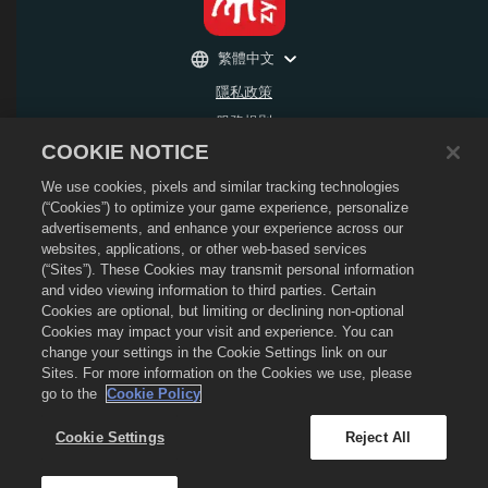
繁體中文
隱私政策
服務規則
COOKIE NOTICE
不得出售或分享我的個人資訊
退款政策
We use cookies, pixels and similar tracking technologies
Cookie政策
(“Cookies”) to optimize your game experience, personalize
advertisements, and enhance your experience across our
商店支援
websites, applications, or other web-based services
遊戲支援
(“Sites”). These Cookies may transmit personal information
and video viewing information to third parties. Certain
Cookie設定
Cookies are optional, but limiting or declining non-optional
©
2026
Social Point S.L. Dragon City和Dragon City標誌屬於Social Point S.L. 的商
Cookies may impact your visit and experience. You can
標。 版權所有。 Dragon City商店由Zynga, Inc.營運。優惠僅在Dragon City遊戲內生
change your settings in the Cookie Settings link on our
效。 可用優惠以及價格會隨地區改變。
Sites. For more information on the Cookies we use, please
go to the
Cookie Policy
Cookie Settings
Reject All