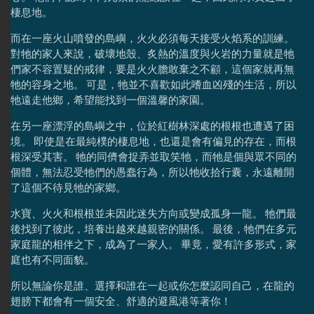
棲息地。
而在一座火山噴發的島嶼，火火必須每天接受火焰系的訓練。
對牠的家人來說，破壞地殼、炙熱的溫度與火岩的力量就是牠
們家不容置疑的戒律，要是火火膽敢棄之不顧，這個家就再無
牠的容身之地。 可是，牠並不喜歡如此嗜血凶殘的生活，所以
牠遠走他鄉，希望能找到一個溫馨的家園。
在另一座漂浮的島嶼之中，位於紅樹林深處的根根也遭遇了困
境。 即使是在最純樸的棲息地，也還是會有偏見的存在，而根
根深受其害。 牠的同儕會捉弄並取笑牠，而牠是個與眾不同的
個體，無法忍受牠們的愚蠢行為，所以牠收拾行囊，永遠離開
了這個不待見牠的家鄉。
水寶、火火和根根並未因此迷失方向或變成孤身一龍。 牠們最
後找到了彼此，培養出越來越親密的關係。 最後，牠們在多元
家庭龍的相伴之下，成為了一家人。 畢竟，愛有許多形式，家
庭也有不同面貌。
所以無論你是誰、選擇和誰在一起或你怎麼認同自己，在龍的
翅膀下都會有一個安全、舒適的避風港等著你！