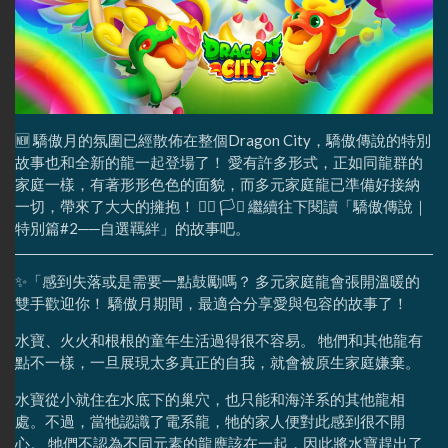
🆕 驕傲月的氛圍已經散佈在整個Dragon City，驕傲傳說的特別
故事也和全新的龍一起登場了！ 愛有許多形式，正如同龍群的
家庭一樣，有著形形色色的面貌，而多元家庭龍已準備好接納
一切，帶來了大大的擁抱！ 🏳‍🌈 🏳️‍⚧ 繼續往下閱讀「驕傲傳說｜
特別篇#2──自選羈絆」的故事吧。
✨「感到失落或是需要一點鼓勵嗎？ 多元家庭龍會張開溫暖的
雙手歡迎你！ 驕傲月期間，最適合分享愛與包容的故事了！
水寶、火火和根根的童年生活過得很不容易。 牠們和其他龍有
點不一樣，一旦展現太多真正的自我，就會被原生家庭嫌棄。
水寶從小就住在水底下的巢穴，也只能和海洋系的其他龍相
處。不過，當牠認識了電系龍，牠的家人便對此感到很不開
心。 牠們不認為不同元素的龍應該在一起，因此將水寶趕出了