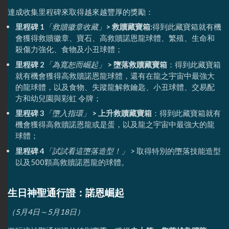
達成收集里程碑來取得越來越豐厚的獎勵：
里程碑 1
「救贖徽章收藏」
> 救贖藏寶箱:
得到此藏寶箱就有機
會獲得救贖徽章、寶石、高救贖諾恩龍球體、繁殖、生命和
殺傷力強化、食物及小丑球體；
里程碑 2
「為寬恕而崛起」
> 墮落救贖藏寶箱
：得到此藏寶箱
就有機會獲得高救贖諾恩龍球體，還有在龍之宇宙中最強大
的龍球體，以及食物、失蹤龍解救鑰匙、小丑球體、交易配
方和幼兒園與彩虹 令牌；
里程碑 3
「墮入指環」
> 上升救贖藏寶箱
：得到此藏寶箱就有
機會獲得高救贖諾恩龍或是蛋，以及龍之宇宙中最強大的龍
球體；
里程碑 4
「試試看這墮落造型！」
> 取得特別的墮落技能造型
以及500顆高救贖諾恩龍的球體。
生日神聖通行證：諾恩崛起
（5月4日～5月18日）