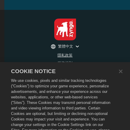
繁體中文
隱私政策
服務規則
COOKIE NOTICE
不得出售或分享我的個人資訊
退款政策
We use cookies, pixels and similar tracking technologies
Cookie政策
(“Cookies”) to optimize your game experience, personalize
advertisements, and enhance your experience across our
商店支援
websites, applications, or other web-based services
遊戲支援
(“Sites”). These Cookies may transmit personal information
and video viewing information to third parties. Certain
Cookie設定
Cookies are optional, but limiting or declining non-optional
©
2026
Social Point S.L. Dragon City和Dragon City標誌屬於Social Point S.L. 的商
Cookies may impact your visit and experience. You can
標。 版權所有。 Dragon City商店由Zynga, Inc.營運。優惠僅在Dragon City遊戲內生
change your settings in the Cookie Settings link on our
效。 可用優惠以及價格會隨地區改變。