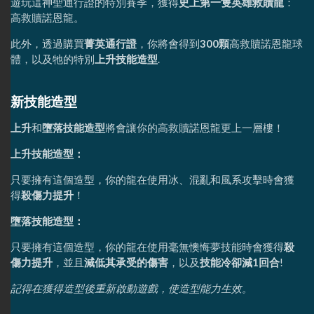
遊玩這神聖通行證的特別賽季，獲得
史上第一隻英雄救贖龍
：
高救贖諾恩龍。
此外，透過購買
菁英通行證
，你將會得到
300顆
高救贖諾恩龍球
體，以及牠的特別
上升技能造型
.
新技能造型
上升
和
墮落技能造型
將會讓你的高救贖諾恩龍更上一層樓！
上升技能造型：
只要擁有這個造型，你的龍在使用冰、混亂和風系攻擊時會獲
得
殺傷力提升
！
墮落技能造型：
只要擁有這個造型，你的龍在使用毫無懊悔夢技能時會獲得
殺
傷力提升
，並且
減低其承受的傷害
，以及
技能冷卻減1回合
!
記得在獲得造型後重新啟動遊戲，使造型能力生效。