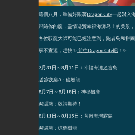
這個八月，準備好跟著
Dragon City
一起潛入
跟隨你的龍，盡情遊覽幸福海灘島上的美景，
各位馭龍大師可能已經注意到，跑者島和拼圖
事不宜遲，趕快 ✨
前往Dragon City吧
！✨
7月31日～8月11日：
幸福海灘迷宮島
迷宮收集II：
礁岩龍
8月7日～8月18日：
神秘競賽
精選龍：
敬請期待！
8月11日～8月15日：
育雛海灣霧島
精選龍：
棕櫚樹龍