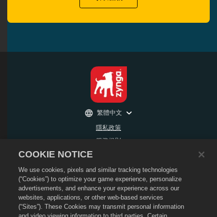
繁體中文
隱私政策
服務規則
COOKIE NOTICE
不得出售或分享我的個人資訊
退款政策
We use cookies, pixels and similar tracking technologies
Cookie政策
(“Cookies”) to optimize your game experience, personalize
advertisements, and enhance your experience across our
商店支援
websites, applications, or other web-based services
遊戲支援
(“Sites”). These Cookies may transmit personal information
and video viewing information to third parties. Certain