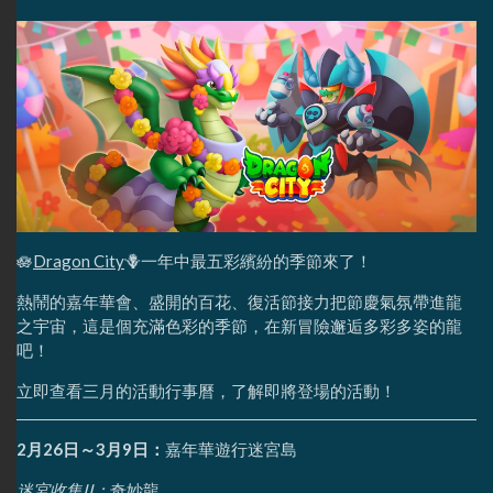
🪷
Dragon City
🪻一年中最五彩繽紛的季節來了！
熱鬧的嘉年華會、盛開的百花、復活節接力把節慶氣氛帶進龍
之宇宙，這是個充滿色彩的季節，在新冒險邂逅多彩多姿的龍
吧！
立即查看三月的活動行事曆，了解即將登場的活動！
2月26日～3月9日：
嘉年華遊行迷宮島
迷宮收集II：
奇妙龍