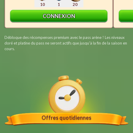
10
1
20
CONNEXION
Débloque des récompenses premium avec le pass arène ! Les niveaux
doré et platine du pass ne seront actifs que jusqu'à la fin de la saison en
cours.
Offres quotidiennes