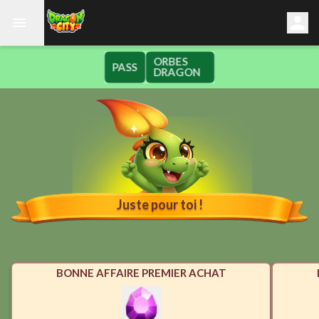
ORBES
PASS
DRAGON
Juste pour toi !
BONNE AFFAIRE PREMIER ACHAT