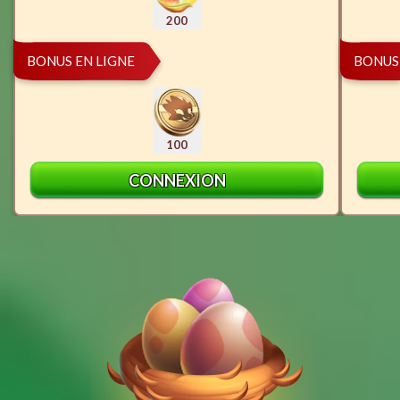
200
BONUS EN LIGNE
BONUS 
100
CONNEXION