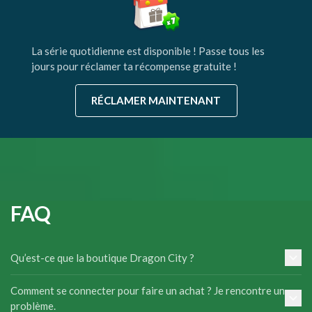
La série quotidienne est disponible ! Passe tous les
jours pour réclamer ta récompense gratuite !
RÉCLAMER MAINTENANT
FAQ
Qu’est-ce que la boutique Dragon City ?
Comment se connecter pour faire un achat ? Je rencontre un
problème.