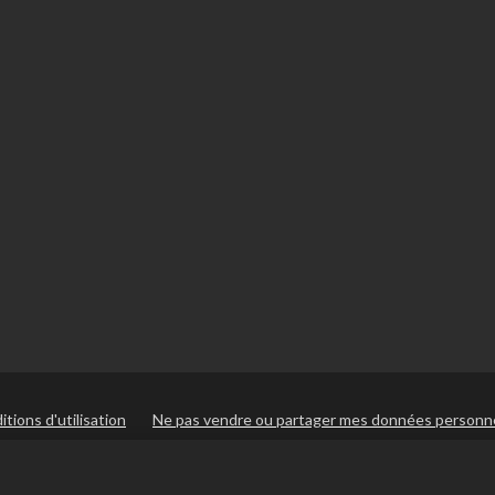
tions d'utilisation
Ne pas vendre ou partager mes données personn
itique de cookies
Assistance de la boutique
Assistance du jeu