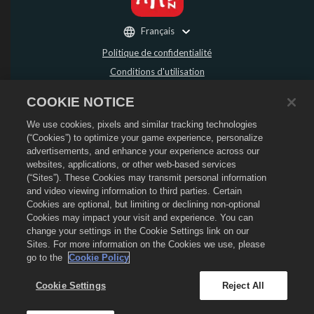
Français
Politique de confidentialité
Conditions d'utilisation
Ne pas vendre ou partager mes données personnelles
COOKIE NOTICE
Politique de remboursement
We use cookies, pixels and similar tracking technologies
Politique de cookies
(“Cookies”) to optimize your game experience, personalize
Assistance de la boutique
advertisements, and enhance your experience across our
Assistance du jeu
websites, applications, or other web-based services
(“Sites”). These Cookies may transmit personal information
Paramètres des cookies
and video viewing information to third parties. Certain
Cookies are optional, but limiting or declining non-optional
©
2026
Social Point S.L. Dragon City et le logo Dragon City sont des marques
déposées de Social Point S.L. Tous droits réservés. La boutique Dragon City est
Cookies may impact your visit and experience. You can
opérée par Zynga, Inc. Les offres sont uniquement valides dans le jeu Dragon
change your settings in the Cookie Settings link on our
City. La disponibilité et le prix des offres varient en fonction des régions.
Sites. For more information on the Cookies we use, please
go to the
Cookie Policy
Cookie Settings
Reject All