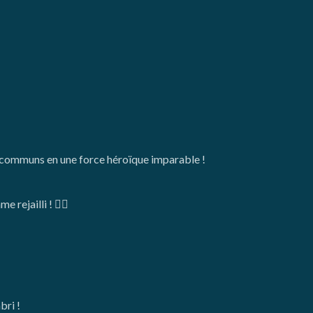
rs communs en une force héroïque imparable !
ejailli ! ❤️‍🔥
bri !