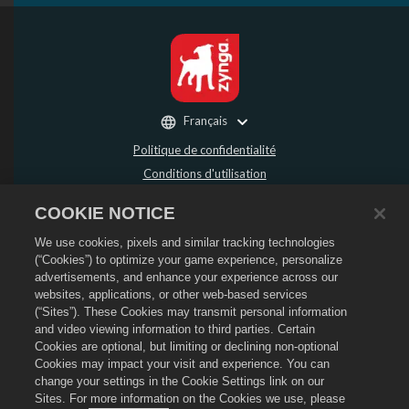
Français
Politique de confidentialité
Conditions d'utilisation
Ne pas vendre ou partager mes données personnelles
COOKIE NOTICE
Politique de remboursement
We use cookies, pixels and similar tracking technologies
Politique de cookies
(“Cookies”) to optimize your game experience, personalize
Assistance de la boutique
advertisements, and enhance your experience across our
Assistance du jeu
websites, applications, or other web-based services
(“Sites”). These Cookies may transmit personal information
Paramètres des cookies
and video viewing information to third parties. Certain
Cookies are optional, but limiting or declining non-optional
©
2026
Social Point S.L. Dragon City et le logo Dragon City sont des marques
déposées de Social Point S.L. Tous droits réservés. La boutique Dragon City est
Cookies may impact your visit and experience. You can
opérée par Zynga, Inc. Les offres sont uniquement valides dans le jeu Dragon
change your settings in the Cookie Settings link on our
City. La disponibilité et le prix des offres varient en fonction des régions.
Sites. For more information on the Cookies we use, please