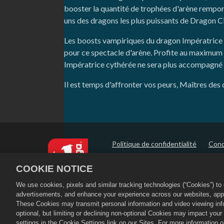
booster la quantité de trophées d'arène remport
uns des dragons les plus puissants de Dragon Ci
Les boosts vampiriques du dragon Impératrice c
pour ce spectacle d'arène. Profite au maximum 
Impératrice cythérée ne sera plus accompagné 
Il est temps d'affronter vos peurs, Maîtres de
Politique de confidentialité
Condi
Politique de remboursement
Pol
COOKIE NOTICE
Paramètres des cookies
We use cookies, pixels and similar tracking technologies (“Cookies”) t
©
2026
Social Point S.L. Dragon City et
advertisements, and enhance your experience across our websites, appli
réservés. La boutique Dragon City est
These Cookies may transmit personal information and video viewing infor
La disponibilité et le prix des offres 
optional, but limiting or declining non-optional Cookies may impact you
settings in the Cookie Settings link on our Sites. For more information