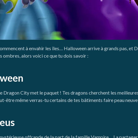
mmencent à envahir les îles… Halloween arrive à grands pas, et D
s ombres, alors voici ce que tu dois savoir :
loween
 Dragon City met le paquet ! Tes dragons cherchent les meilleures
 Peut-être même verras-tu certains de tes bâtiments faire peau neuve
Deus
térieuse offrande de la part de la famille Vampire… La partagera-t-