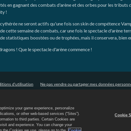
és en gagnant des combats d'arène et des orbes pour les tributs du
ty !
ythérée ne seront actifs qu'une fois son skin de compétence Vampi
de cette semaine de combats, car une fois le spectacle d'arène te
de statistiques boostées ou de trophées, mais il conservera, bien
s dragons ! Que le spectacle d'arène commence !
tions d'utilisation
Ne pas vendre ou partager mes données personn
itique de cookies
Assistance de la boutique
Assistance du jeu
o optimize your game experience, personalize
 le logo Dragon City sont des marques déposées de Social Point S.L. Tous droi
cations, or other web-based services (“Sites”).
Cookie S
 opérée par Zynga, Inc. Les offres sont uniquement valides dans le jeu Drag
mation to third parties. Certain Cookies are
varient en fonction des régions.
r visit and experience. You can change your
 on the Cookies we use, please go to the
Cookie