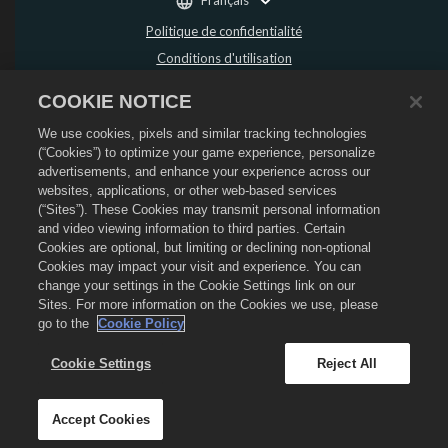
Politique de confidentialité
Conditions d'utilisation
Ne pas vendre ou partager mes données personnelles
COOKIE NOTICE
Politique de remboursement
We use cookies, pixels and similar tracking technologies
Politique de cookies
(“Cookies”) to optimize your game experience, personalize
Assistance de la boutique
advertisements, and enhance your experience across our
Assistance du jeu
websites, applications, or other web-based services
(“Sites”). These Cookies may transmit personal information
Paramètres des cookies
and video viewing information to third parties. Certain
Cookies are optional, but limiting or declining non-optional
©
2026
Social Point S.L. Dragon City et le logo Dragon City sont des marques
déposées de Social Point S.L. Tous droits réservés. La boutique Dragon City est
Cookies may impact your visit and experience. You can
opérée par Zynga, Inc. Les offres sont uniquement valides dans le jeu Dragon
change your settings in the Cookie Settings link on our
City. La disponibilité et le prix des offres varient en fonction des régions.
Sites. For more information on the Cookies we use, please
go to the
Cookie Policy
Cookie Settings
Reject All
Accept Cookies