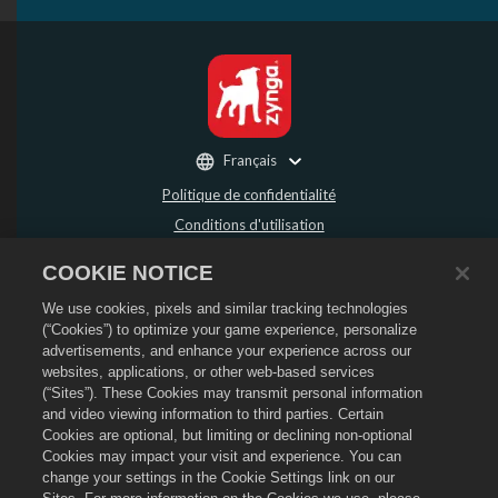
Français
Politique de confidentialité
Conditions d'utilisation
Ne pas vendre ou partager mes données personnelles
COOKIE NOTICE
Politique de remboursement
We use cookies, pixels and similar tracking technologies
Politique de cookies
(“Cookies”) to optimize your game experience, personalize
Assistance de la boutique
advertisements, and enhance your experience across our
Assistance du jeu
websites, applications, or other web-based services
(“Sites”). These Cookies may transmit personal information
Paramètres des cookies
and video viewing information to third parties. Certain
Cookies are optional, but limiting or declining non-optional
©
2026
Social Point S.L. Dragon City et le logo Dragon City sont des marques
déposées de Social Point S.L. Tous droits réservés. La boutique Dragon City est
Cookies may impact your visit and experience. You can
opérée par Zynga, Inc. Les offres sont uniquement valides dans le jeu Dragon
change your settings in the Cookie Settings link on our
City. La disponibilité et le prix des offres varient en fonction des régions.