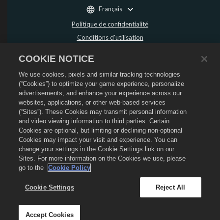
Français
Politique de confidentialité
Conditions d'utilisation
Ne pas vendre ou partager mes données personnelles
COOKIE NOTICE
Politique de remboursement
We use cookies, pixels and similar tracking technologies
Politique de cookies
(“Cookies”) to optimize your game experience, personalize
Assistance de la boutique
advertisements, and enhance your experience across our
Assistance du jeu
websites, applications, or other web-based services
(“Sites”). These Cookies may transmit personal information
Paramètres des cookies
and video viewing information to third parties. Certain
Cookies are optional, but limiting or declining non-optional
©
2026
Social Point S.L. Dragon City et le logo Dragon City sont des marques
déposées de Social Point S.L. Tous droits réservés. La boutique Dragon City est
Cookies may impact your visit and experience. You can
opérée par Zynga, Inc. Les offres sont uniquement valides dans le jeu Dragon
change your settings in the Cookie Settings link on our
City. La disponibilité et le prix des offres varient en fonction des régions.
Sites. For more information on the Cookies we use, please
go to the
Cookie Policy
Cookie Settings
Reject All
Accept Cookies