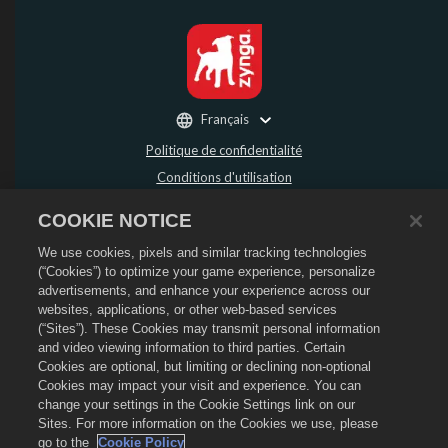
Français
Politique de confidentialité
Conditions d'utilisation
Ne pas vendre ou partager mes données personnelles
COOKIE NOTICE
Politique de remboursement
We use cookies, pixels and similar tracking technologies
Politique de cookies
(“Cookies”) to optimize your game experience, personalize
Assistance de la boutique
advertisements, and enhance your experience across our
Assistance du jeu
websites, applications, or other web-based services
(“Sites”). These Cookies may transmit personal information
Paramètres des cookies
and video viewing information to third parties. Certain
Cookies are optional, but limiting or declining non-optional
©
2026
Social Point S.L. Dragon City et le logo Dragon City sont des marques
déposées de Social Point S.L. Tous droits réservés. La boutique Dragon City est
Cookies may impact your visit and experience. You can
opérée par Zynga, Inc. Les offres sont uniquement valides dans le jeu Dragon
change your settings in the Cookie Settings link on our
City. La disponibilité et le prix des offres varient en fonction des régions.
Sites. For more information on the Cookies we use, please
go to the
Cookie Policy