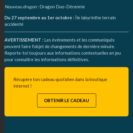
Nouveau dragon :
Dragon Duo-Décennie
Du 27 septembre au 1er octobre :
Île labyrinthe terrain
accidenté
AVERTISSEMENT :
Les événements et les communiqués
peuvent faire l'objet de changements de dernière minute.
Reporte-toi toujours aux informations contextuelles en jeu
pour connaître les informations définitives.
Récupère ton cadeau quotidien dans la boutique
internet !
OBTENIR LE CADEAU