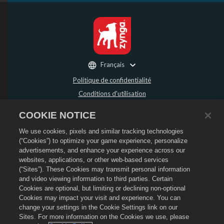
Français
Politique de confidentialité
Conditions d'utilisation
Ne pas vendre ou partager mes données personnelles
COOKIE NOTICE
Politique de remboursement
We use cookies, pixels and similar tracking technologies
Politique de cookies
(“Cookies”) to optimize your game experience, personalize
Assistance de la boutique
advertisements, and enhance your experience across our
Assistance du jeu
websites, applications, or other web-based services
(“Sites”). These Cookies may transmit personal information
Paramètres des cookies
and video viewing information to third parties. Certain
Cookies are optional, but limiting or declining non-optional
©
2026
Social Point S.L. Dragon City et le logo Dragon City sont des marques
déposées de Social Point S.L. Tous droits réservés. La boutique Dragon City est
Cookies may impact your visit and experience. You can
opérée par Zynga, Inc. Les offres sont uniquement valides dans le jeu Dragon
change your settings in the Cookie Settings link on our
City. La disponibilité et le prix des offres varient en fonction des régions.
Sites. For more information on the Cookies we use, please