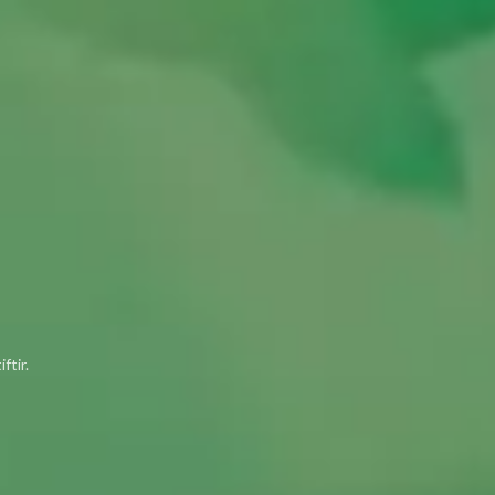
ftir.