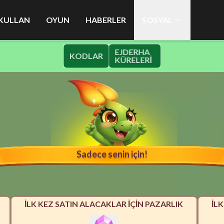
KULLAN
OYUN
HABERLER
SOSYAL
EJDERHA
KODLAR
KÜRELERI
Sadece senin için!
İLK KEZ SATIN ALACAKLAR İÇİN PAZARLIK
İL