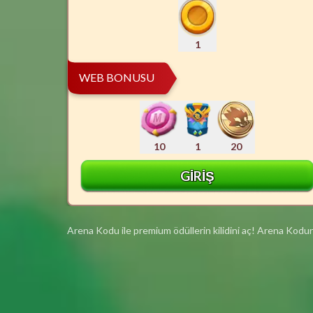
1
WEB BONUSU
10
1
20
GİRİŞ
Arena Kodu ile premium ödüllerin kilidini aç! Arena Kodu