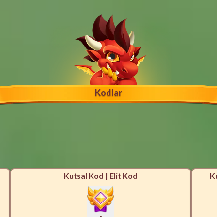
Kodlar
Kutsal Kod | Elit Kod
Ku