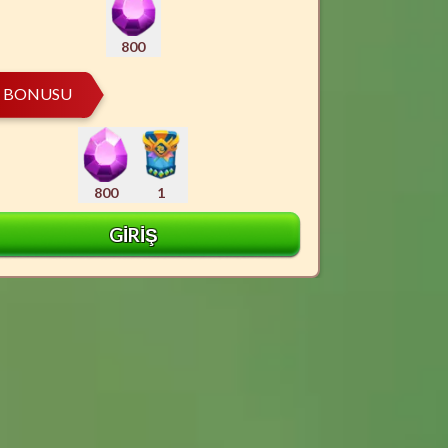
800
 BONUSU
800
1
GİRİŞ