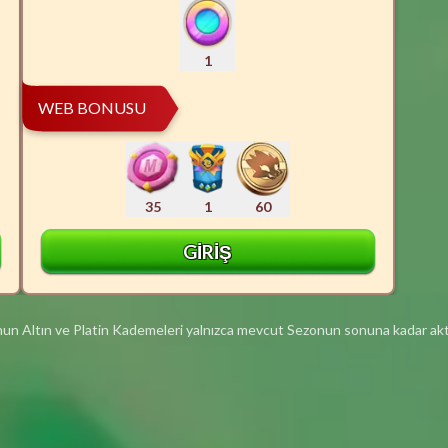
1
WEB BONUSU
35
1
60
GİRİŞ
nun Altın ve Platin Kademeleri yalnızca mevcut Sezonun sonuna kadar akti