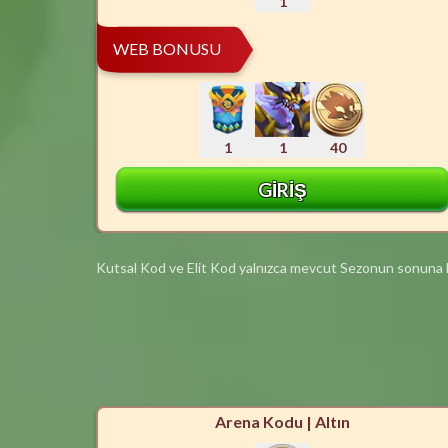
1
WEB BONUSU
1
1
40
GİRİŞ
Kutsal Kod ve Elit Kod yalnızca mevcut Sezonun sonuna ka
Arena Kodu | Altın