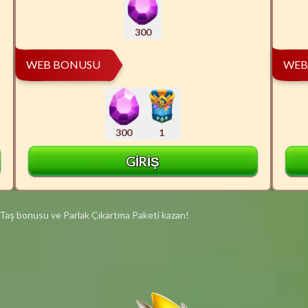
300
WEB BONUSU
WEB
300
1
GİRİŞ
Taş bonusu ve Parlak Çıkartma Paketi kazan!