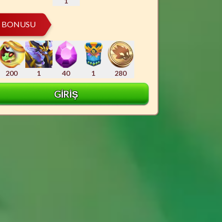
1
 BONUSU
200
1
40
1
280
GİRİŞ