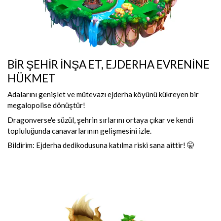
BİR ŞEHİR İNŞA ET, EJDERHA EVRENİNE
HÜKMET
Adalarını genişlet ve mütevazı ejderha köyünü kükreyen bir
megalopolise dönüştür!
Dragonverse'e süzül, şehrin sırlarını ortaya çıkar ve kendi
topluluğunda canavarlarının gelişmesini izle.
Bildirim: Ejderha dedikodusuna katılma riski sana aittir! 🤫