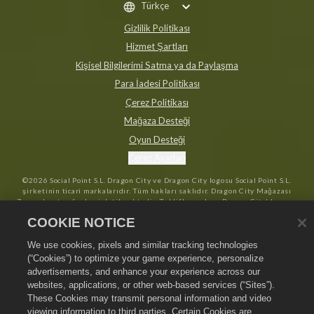
Türkçe
Gizlilik Politikası
Hizmet Şartları
Kişisel Bilgilerimi Satma ya da Paylaşma
Para İadesi Politikası
Çerez Politikası
Mağaza Desteği
Oyun Desteği
Çerez Ayarları
©
2026
Social Point S.L. Dragon City ve Dragon City logosu Social Point S.L.
şirketinin ticari markalarıdır. Tüm hakları saklıdır. Dragon City Mağazası
Zynga, Inc. tarafından işletilmektedir. Teklifler sadece Dragon City'de oyun
içinde geçerlidir. Teklif kullanılabilirliği ve fiyatlandırma bölgeye göre
COOKIE NOTICE
değişir.
We use cookies, pixels and similar tracking technologies
(“Cookies”) to optimize your game experience, personalize
advertisements, and enhance your experience across our
websites, applications, or other web-based services (“Sites”).
These Cookies may transmit personal information and video
viewing information to third parties. Certain Cookies are