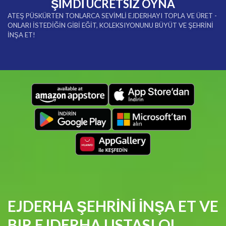
ŞİMDİ ÜCRETSİZ OYNA
ATEŞ PÜSKÜRTEN TONLARCA SEVİMLİ EJDERHAYI TOPLA VE ÜRET -
ONLARI İSTEDİĞİN GİBİ EĞİT, KOLEKSIYONUNU BÜYÜT VE ŞEHRİNİ
İNŞA ET!
EJDERHA ŞEHRİNİ İNŞA ET VE
BIR EJDERHA USTASI OL