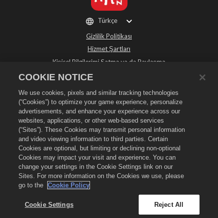
Türkçe
Gizlilik Politikası
Hizmet Şartları
Kişisel Bilgilerimi Satma ya da Paylaşma
Para İadesi Politikası
COOKIE NOTICE
Çerez Politikası
We use cookies, pixels and similar tracking technologies
Mağaza Desteği
(“Cookies”) to optimize your game experience, personalize
advertisements, and enhance your experience across our
Oyun Desteği
websites, applications, or other web-based services
Çerez Ayarları
(“Sites”). These Cookies may transmit personal information
and video viewing information to third parties. Certain
©
2026
Social Point S.L. Dragon City ve Dragon City logosu Social Point S.L.
Cookies are optional, but limiting or declining non-optional
şirketinin ticari markalarıdır. Tüm hakları saklıdır. Dragon City Mağazası
Zynga, Inc. tarafından işletilmektedir. Teklifler sadece Dragon City'de oyun
Cookies may impact your visit and experience. You can
içinde geçerlidir. Teklif kullanılabilirliği ve fiyatlandırma bölgeye göre
change your settings in the Cookie Settings link on our
değişir.
Sites. For more information on the Cookies we use, please
go to the
Cookie Policy
Cookie Settings
Reject All