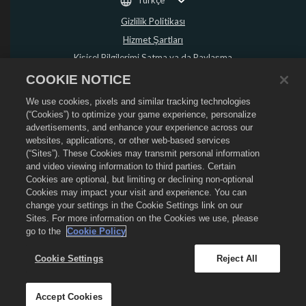
Gizlilik Politikası
Hizmet Şartları
Kişisel Bilgilerimi Satma ya da Paylaşma
Para İadesi Politikası
COOKIE NOTICE
Çerez Politikası
We use cookies, pixels and similar tracking technologies
Mağaza Desteği
(“Cookies”) to optimize your game experience, personalize
advertisements, and enhance your experience across our
Oyun Desteği
websites, applications, or other web-based services
Çerez Ayarları
(“Sites”). These Cookies may transmit personal information
and video viewing information to third parties. Certain
©
2026
Social Point S.L. Dragon City ve Dragon City logosu Social Point S.L.
Cookies are optional, but limiting or declining non-optional
şirketinin ticari markalarıdır. Tüm hakları saklıdır. Dragon City Mağazası
Zynga, Inc. tarafından işletilmektedir. Teklifler sadece Dragon City'de oyun
Cookies may impact your visit and experience. You can
içinde geçerlidir. Teklif kullanılabilirliği ve fiyatlandırma bölgeye göre
change your settings in the Cookie Settings link on our
değişir.
Sites. For more information on the Cookies we use, please
go to the
Cookie Policy
Cookie Settings
Reject All
Accept Cookies