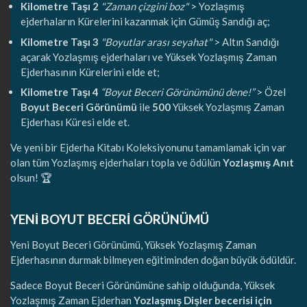
Kilometre Taşı 2
"Zaman çizgini boz"
> Yozlaşmış
ejderhaların Kürelerini kazanmak için Gümüş Sandığı aç;
Kilometre Taşı 3
"Boyutlar arası seyahat"
> Altın Sandığı
açarak Yozlaşmış ejderhaları ve Yüksek Yozlaşmış Zaman
Ejderhasının Kürelerini elde et;
Kilometre Taşı 4
“Boyut Beceri Görünümünü dene!”
> Özel
Boyut Beceri Görünümü
ile
500
Yüksek Yozlaşmış Zaman
Ejderhası Küresi elde et.
Ve yeni bir Ejderha Kitabı Koleksiyonunu tamamlamak için var
olan tüm Yozlaşmış ejderhaları topla ve ödülün
Yozlaşmış Anıt
olsun! 🏆
YENİ BOYUT BECERİ GÖRÜNÜMÜ
Yeni Boyut Beceri Görünümü, Yüksek Yozlaşmış Zaman
Ejderhasının durmak bilmeyen eğitiminden doğan büyük ödüldür.
Sadece Boyut Beceri Görünümüne sahip olduğunda, Yüksek
Yozlaşmış Zaman Ejderhan
Yozlaşmış Dişler becerisi için