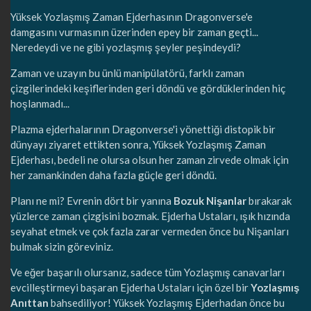
Yüksek Yozlaşmış Zaman Ejderhasının Dragonverse'e
damgasını vurmasının üzerinden epey bir zaman geçti...
Neredeydi ve ne gibi yozlaşmış şeyler peşindeydi?
Zaman ve uzayın bu ünlü manipülatörü, farklı zaman
çizgilerindeki keşiflerinden geri döndü ve gördüklerinden hiç
hoşlanmadı...
Plazma ejderhalarının Dragonverse'i yönettiği distopik bir
dünyayı ziyaret ettikten sonra, Yüksek Yozlaşmış Zaman
Ejderhası, bedeli ne olursa olsun her zaman zirvede olmak için
her zamankinden daha fazla güçle geri döndü.
Planı ne mi? Evrenin dört bir yanına
Bozuk Nişanlar
bırakarak
yüzlerce zaman çizgisini bozmak. Ejderha Ustaları, ışık hızında
seyahat etmek ve çok fazla zarar vermeden önce bu Nişanları
bulmak sizin göreviniz.
Ve eğer başarılı olursanız, sadece tüm Yozlaşmış canavarları
evcilleştirmeyi başaran Ejderha Ustaları için özel bir
Yozlaşmış
Anıttan
bahsediliyor! Yüksek Yozlaşmış Ejderhadan önce bu