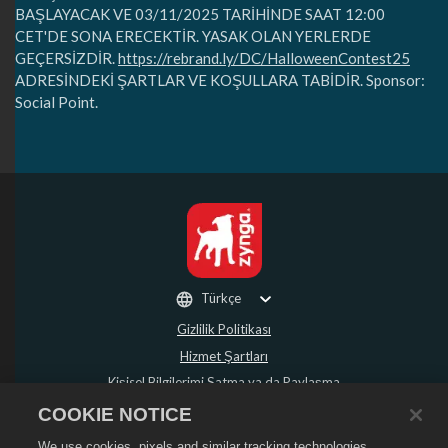
BAŞLAYACAK VE 03/11/2025 TARİHİNDE SAAT 12:00
CET'DE SONA ERECEKTİR. YASAK OLAN YERLERDE
GEÇERSİZDİR.
https://rebrand.ly/DC/HalloweenContest25
ADRESİNDEKİ ŞARTLAR VE KOŞULLARA TABİDİR. Sponsor:
Social Point.
Türkçe
Gizlilik Politikası
Hizmet Şartları
Kişisel Bilgilerimi Satma ya da Paylaşma
Para İadesi Politikası
COOKIE NOTICE
Çerez Politikası
We use cookies, pixels and similar tracking technologies