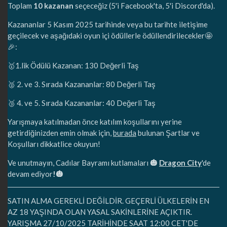
Toplam
10 kazanan
seçeceğiz (5'i Facebook'ta, 5'i Discord'da).
Kazananlar 5 Kasım 2025 tarihinde veya bu tarihte iletişime
geçilecek ve aşağıdaki oyun içi ödüllerle ödüllendirilecekler🤩
🎉:
🥇1.lik Ödülü Kazanan: 130 Değerli Taş
🥈 2. ve 3. Sırada Kazananlar: 80 Değerli Taş
🥉 4. ve 5. Sırada Kazananlar: 40 Değerli Taş
Yarışmaya katılmadan önce katılım koşullarını yerine
getirdiğinizden emin olmak için,
burada
bulunan Şartlar ve
Koşulları dikkatlice okuyun!
Ve unutmayın, Cadılar Bayramı kutlamaları
🎃
Dragon City
'de
devam ediyor
!🎃
SATIN ALMA GEREKLİ DEĞİLDİR. GEÇERLİ ÜLKELERİN EN
AZ 18 YAŞINDA OLAN YASAL SAKİNLERİNE AÇIKTIR.
YARIŞMA 27/10/2025 TARİHİNDE SAAT 12:00 CET'DE