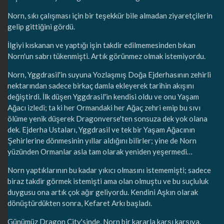
Norn, sıkı çalışması için bir teşekkür bile almadan ziyaretçilerin
gelip gittiğini gördü.
İlgiyi kıskanan ve yaptığı işin takdir edilmemesinden bıkan
Norn'un sabrı tükenmişti. Artık görünmez olmak istemiyordu.
Norn, Yggdrasil'in suyuna Yozlaşmış Doğa Ejderhasının zehirli
nektarından sadece birkaç damla ekleyerek tarihin akışını
değiştirdi. İlk düşen Yggdrasil'in kendisi oldu ve onu Yaşam
Ağacı izledi; ta ki her Ormandaki her Ağaç zehri emip bu sıvı
ölüme yenik düşerek Dragonverse'ten sonsuza dek yok olana
dek. Ejderha Ustaları, Yggdrasil ve tek bir Yaşam Ağacının
Şehirlerine dönmesinin yıllar aldığını bilirler; yine de Norn
yüzünden Ormanlar asla tam olarak yeniden yeşermedi…
Norn yaptıklarının bu kadar yıkıcı olmasını istememişti; sadece
biraz takdir görmek istemişti ama olan olmuştu ve bu suçluluk
duygusu ona artık çok ağır geliyordu. Kendini Aşkın olarak
dönüştürdükten sonra, Kefaret Arkı başladı.
Günümüz Dragon City'sinde, Norn bir kararla karşı karşıya.