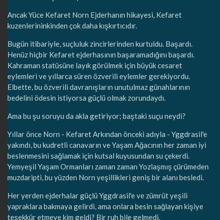
Ancak Yüce Kefaret Norn Ejderhanın hikayesi, Kefaret
kuzenlerininkinden çok daha kışkırtıcıdır.
Bugün itibariyle, suçluluk zincirlerinden kurtuldu. Başardı.
Henüz hiçbir Kefaret ejderhasının başaramadığını başardı.
Kahraman statüsüne layık görülmek için büyük cesaret
eylemleri ve yıllarca süren özverili eylemler gerekiyordu.
Elbette, bu özverili davranışların unutulmaz günahlarının
bedelini ödesin istiyorsa güçlü olmak zorundaydı.
Ama bu şu soruyu da akla getiriyor; baştaki suçu neydi?
Yıllar önce Norn - Kefaret Arkından önceki adıyla - Yggdrasil'e
yakındı, bu kudretli canavarın ve Yaşam Ağacının her zaman iyi
beslenmesini sağlamak için kutsal kuyusundan su çekerdi.
Yemyeşil Yaşam Ormanları zaman zaman Yozlaşmış çürümeden
muzdaripti, bu yüzden Norn yeşillikleri geniş bir alanı besledi.
Her yerden ejderhalar güçlü Yggdrasil'e ve zümrüt yeşili
yapraklara bakmaya gelirdi, ama onlara besin sağlayan kişiye
teşekkür etmeye kim geldi? Bir ruh bile gelmedi.