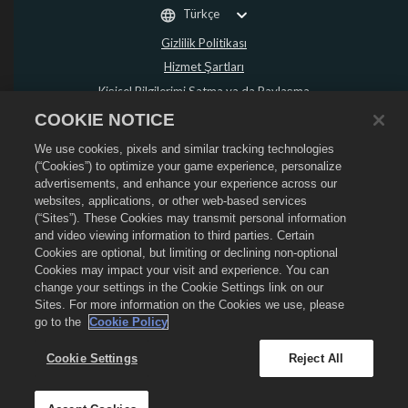
Türkçe
Gizlilik Politikası
Hizmet Şartları
Kişisel Bilgilerimi Satma ya da Paylaşma
Para İadesi Politikası
COOKIE NOTICE
Çerez Politikası
We use cookies, pixels and similar tracking technologies
Mağaza Desteği
(“Cookies”) to optimize your game experience, personalize
advertisements, and enhance your experience across our
Oyun Desteği
websites, applications, or other web-based services
Çerez Ayarları
(“Sites”). These Cookies may transmit personal information
and video viewing information to third parties. Certain
©
2026
Social Point S.L. Dragon City ve Dragon City logosu Social Point S.L.
Cookies are optional, but limiting or declining non-optional
şirketinin ticari markalarıdır. Tüm hakları saklıdır. Dragon City Mağazası
Zynga, Inc. tarafından işletilmektedir. Teklifler sadece Dragon City'de oyun
Cookies may impact your visit and experience. You can
içinde geçerlidir. Teklif kullanılabilirliği ve fiyatlandırma bölgeye göre
change your settings in the Cookie Settings link on our
değişir.
Sites. For more information on the Cookies we use, please
go to the
Cookie Policy
Cookie Settings
Reject All