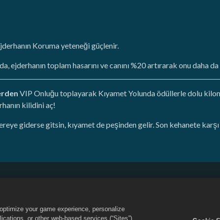
derhanın Koruma yeteneği güçlenir.
 ejderhanın toplam hasarını ve canını %20 artırarak onu daha da 
erden
VIP Onluğu toplayarak Kıyamet Yolunda ödüllerle dolu kilom
hanın kilidini aç!
ereye giderse gitsin, kıyamet de peşinden gelir. Son kehanete karş
Kişisel Bilgilerimi Satma ya da Paylaşma
Para İadesi Politikası
Oyun Desteği
Çerez Ayarları
o optimize your game experience, personalize
Dragon City logosu Social Point S.L. şirketinin ticari markalarıdır. Tüm haklar
cations, or other web-based services (“Sites”).