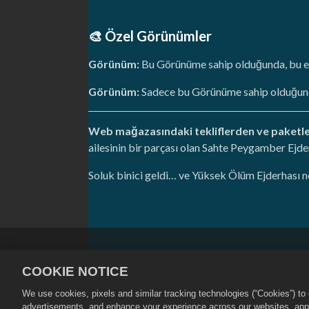
🎨 Özel Görünümler
Görünüm:
Bu Görünüme sahip olduğunda, bu ej
Görünüm:
Sadece bu Görünüme sahip olduğunda,
Web mağazasındaki tekliflerden ve paketl
ailesinin bir parçası olan Sahte Peygamber Ejder
Soluk binici geldi… ve Yüksek Ölüm Ejderhası n
Gizlilik Politikası
Hizmet Şartları
COOKIE NOTICE
Çerez Politikası
Mağaza Desteği
We use cookies, pixels and similar tracking technologies (“Cookies”) t
©
2026
Social Point S.L. Dragon City ve 
advertisements, and enhance your experience across our websites, appli