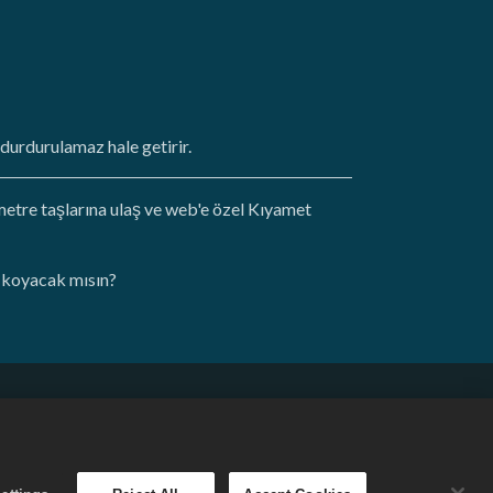
durdurulamaz hale getirir.
etre taşlarına ulaş ve web'e özel Kıyamet
ı koyacak mısın?
Türkçe
ı