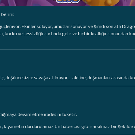
elirir.
güçleniyor. Ekinler soluyor, umutlar sönüyor ve şimdi son atlı Drago
korku ve sessizliğin sırtında gelir ve hiçbir krallığın sonundan ka
güç, düşüncesizce savaşa atılmıyor… aksine, düşmanları arasında kor
vaşmaya devam etme iradesini tüketir.
r, kıyametin durdurulamaz bir habercisi gibi sarsılmaz bir şekilde 