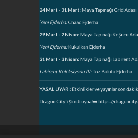
24 Mart - 31 Mart:
Maya Tapınağı Grid Adası
Yeni Ejderha:
Chaac Ejderha
29 Mart - 2 Nisan:
Maya Tapınağı Koşucu Ada
Yeni Ejderha:
Kukulkan Ejderha
31 Mart - 3 Nisan:
Maya Tapınağı Labirent Ad
Labirent Koleksiyonu III:
Toz Bulutu Ejderha
YASAL UYARI:
Etkinlikler ve yayınlar son dakik
Dragon City'i şimdi oyna!➡️ https://dragonci
Gizlilik Politikası
Hizmet Şartları