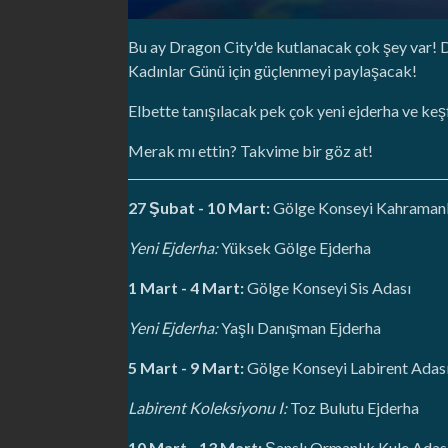
Bu ay Dragon City'de kutlanacak çok şey var! 
Kadınlar Günü için güçlenmeyi paylaşacak!
Elbette tanışılacak pek çok yeni ejderha ve keş
Merak mı ettin? Takvime bir göz at!
27 Şubat - 10 Mart:
Gölge Konseyi Kahramanlı
Yeni Ejderha:
Yüksek Gölge Ejderha
1 Mart - 4 Mart:
Gölge Konseyi Sis Adası
Yeni Ejderha:
Yaşlı Danışman Ejderha
5 Mart - 9 Mart:
Gölge Konseyi Labirent Adas
Labirent Koleksiyonu I:
Toz Bulutu Ejderha
10 Mart - 13 Mart:
Şanslı Ormanlık Kule Adas