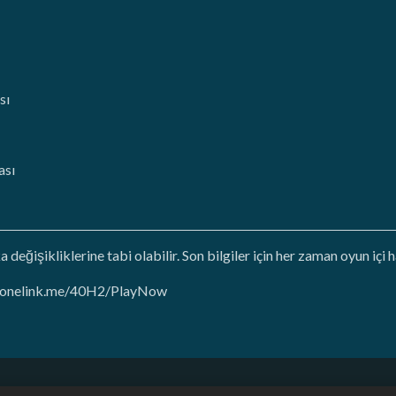
sı
ası
a değişikliklerine tabi olabilir. Son bilgiler için her zaman oyun içi
ty.onelink.me/40H2/PlayNow
Kişisel Bilgilerimi Satma ya da Paylaşma
Para İadesi Politikası