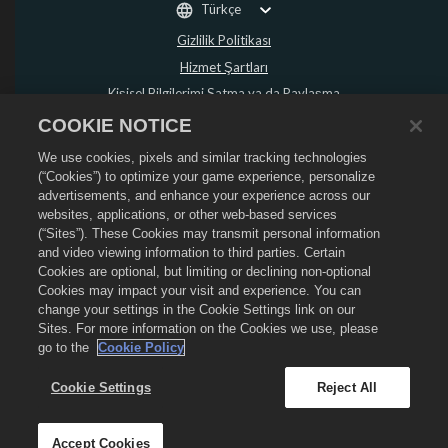
Türkçe
Gizlilik Politikası
Hizmet Şartları
Kişisel Bilgilerimi Satma ya da Paylaşma
Para İadesi Politikası
COOKIE NOTICE
Çerez Politikası
We use cookies, pixels and similar tracking technologies
Mağaza Desteği
(“Cookies”) to optimize your game experience, personalize
advertisements, and enhance your experience across our
Oyun Desteği
websites, applications, or other web-based services
Çerez Ayarları
(“Sites”). These Cookies may transmit personal information
and video viewing information to third parties. Certain
©
2026
Social Point S.L. Dragon City ve Dragon City logosu Social Point S.L.
Cookies are optional, but limiting or declining non-optional
şirketinin ticari markalarıdır. Tüm hakları saklıdır. Dragon City Mağazası
Zynga, Inc. tarafından işletilmektedir. Teklifler sadece Dragon City'de oyun
Cookies may impact your visit and experience. You can
içinde geçerlidir. Teklif kullanılabilirliği ve fiyatlandırma bölgeye göre
change your settings in the Cookie Settings link on our
değişir.
Sites. For more information on the Cookies we use, please
go to the
Cookie Policy
Cookie Settings
Reject All
Accept Cookies