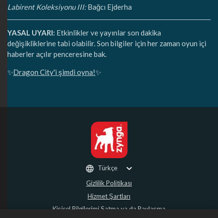
Labirent Koleksiyonu III:
Bağcı Ejderha
YASAL UYARI:
Etkinlikler ve yayınlar son dakika
değişikliklerine tabi olabilir. Son bilgiler için her zaman oyun içi
haberler açılır penceresine bak.
✨
Dragon City'i şimdi oyna!
✨
Türkçe
Gizlilik Politikası
Hizmet Şartları
Kişisel Bilgilerimi Satma ya da Paylaşma