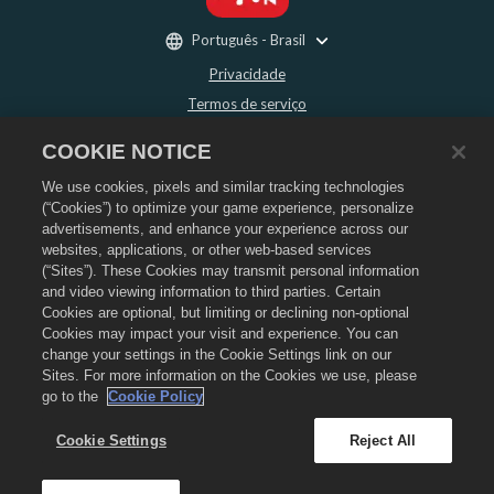
Português - Brasil
Privacidade
Termos de serviço
Não vender nem compartilhar minhas informações pessoais
COOKIE NOTICE
Política de Reembolso
We use cookies, pixels and similar tracking technologies
Política de Cookies
(“Cookies”) to optimize your game experience, personalize
Suporte da loja
advertisements, and enhance your experience across our
Suporte do jogo
websites, applications, or other web-based services
(“Sites”). These Cookies may transmit personal information
Configurações de Cookies
and video viewing information to third parties. Certain
Cookies are optional, but limiting or declining non-optional
©
2026
Social Point S.L. O Dragon City e o logo do Dragon City são marcas
registradas da Social Point S.L. Todos os direitos reservados. A Loja do Dragon
Cookies may impact your visit and experience. You can
City é operada pela Zynga, Inc. As ofertas são válidas apenas para o jogo Dragon
change your settings in the Cookie Settings link on our
City. Os preços e a disponibilidade das ofertas variam por região.
Sites. For more information on the Cookies we use, please
go to the
Cookie Policy
Cookie Settings
Reject All