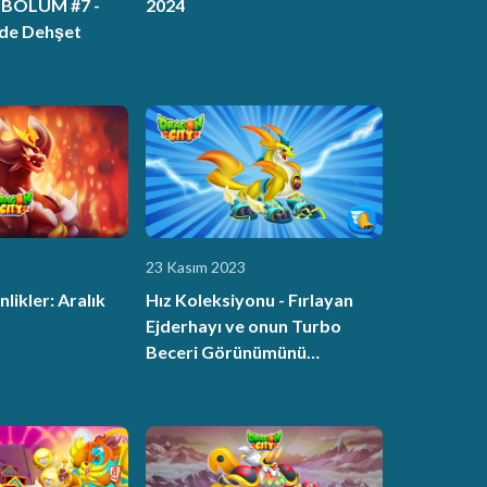
| BÖLÜM #7 -
2024
rde Dehşet
23 Kasım 2023
likler: Aralık
Hız Koleksiyonu - Fırlayan
Ejderhayı ve onun Turbo
Beceri Görünümünü
yakala!