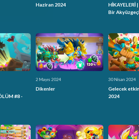
Haziran 2024
HİKAYELERİ 
Bir Akyüzgeçl
Evcilleştirme
2 Mayıs 2024
30 Nisan 2024
Dikenler
Gelecek etkin
ÖLÜM #8 -
2024
 1. Bölüm