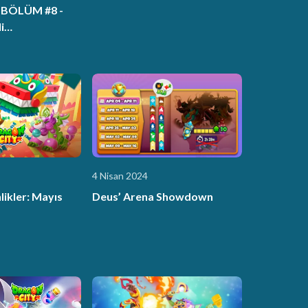
| BÖLÜM #8 -
i
k - 3. Bölüm
4 Nisan 2024
likler: Mayıs
Deus’ Arena Showdown